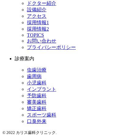
ドクター紹介
設備紹介
アクセス
採用情報1
採用情報2
TOPICS
お問い合わせ
プライバシーポリシー
診療案内
虫歯治療
歯周病
小児歯科
インプラント
予防歯科
審美歯科
矯正歯科
スポーツ歯科
口臭外来
© 2022 カリス歯科クリニック.