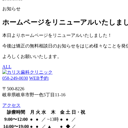
お知らせ
ホームページをリニューアルいたしま
本日よりホームページをリニューアルいたしました！
今後は矯正の無料相談日のお知らせをはじめ様々なことを発
よろしくお願いいたします。
ALL
058-249-0030
WEB予約
〒500-8226
岐阜県岐阜市野一色5丁目11-16
アクセス
診療時間
月
火
水
木
金
土
日・祝
9:00〜12:00
●
●
／
~13時
●
●
／
14:00〜19:00
●
●
／
▲
●
◆
／